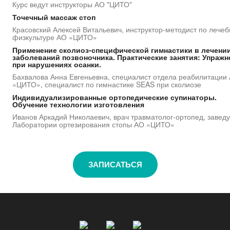
Курс ведут инструкторы АО "ЦИТО"
Точечный массаж стоп
Красовский Алексей Витальевич, инструктор-методист по лече
физкультуре АО «ЦИТО»
Применение сколиоз-специфической гимнастики в лечени
заболеваний позвоночника. Практические занятия: Упражн
при нарушениях осанки.
Бахвалова Анна Евгеньевна, специалист отдела реабилитации
«ЦИТО», специалист по гимнастике SEAS при сколиозе
Индивидуализированные ортопедические супинаторы.
Обучение технологии изготовления
Иванов Аркадий Николаевич, врач травматолог-ортопед, заве
Лаборатории ортезирования стопы АО «ЦИТО»
ЗАПИСАТЬСЯ