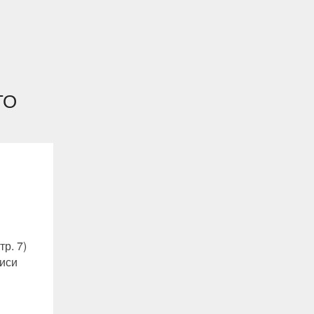
ТО
тр. 7)
писи