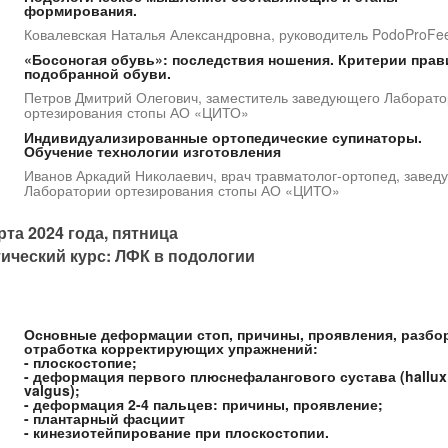
формирования.
Ковалевская Наталья Александровна, руководитель PodoProFe
«Босоногая обувь»: последствия ношения. Критерии пра
подобранной обуви.
Петров Дмитрий Олегович, заместитель заведующего Лаборат
ортезирования стопы АО «ЦИТО»
Индивидуализированные ортопедические супинаторы.
Обучение технологии изготовления
Иванов Аркадий Николаевич, врач травматолог-ортопед, заве
Лаборатории ортезирования стопы АО «ЦИТО»
рта 2024 года, пятница
ический курс: ЛФК в подологии
Основные деформации стоп, причины, проявления, разбо
отработка корректирующих упражнений:
- плоскостопие;
- деформация первого плюснефалангового сустава (hallux
valgus);
- деформация 2-4 пальцев: причины, проявление;
- плантарный фасциит
- кинезиотейпирование при плоскостопии.