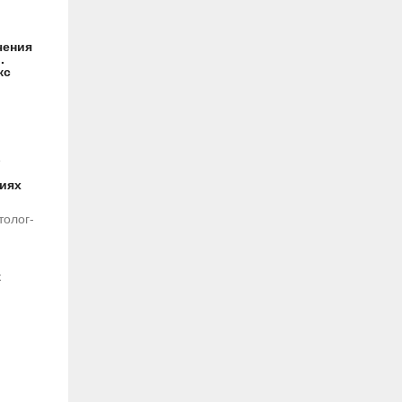
чения
.
кс
ниях
толог-
к