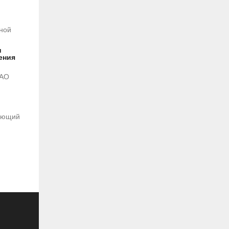
бной
и
ения
 АО
дующий