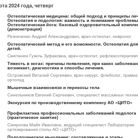
рта 2024 года, четверг
Остеопатическая медицина: общий подход и принципы ле
Остеопатия и подология: важность и понимание проблемы
Остеопатическая йога: базовый оздоровительный компле
(демонстрация)
Резниченко Андрей Александрович, врач-остеопат, невролог
Остеопатический метод и его воможности. Остеопатия для
детей.
Сметанюк Гузель Зуфаковна, врач-остеопат, рефлексотерапевт
Тяжесть в ногах: причины появления, при каких заболева
возникает, диагностика и способы лечения.
Островский Виталий Сергеевич, врач-хирург, флеболог, травма
ортопед
Мышечные взаимосвязи и перекосы тела
Синельников Евгений Сергеевич, специалист массажных техни
Экскурсия по производственному комплексу АО «ЦИТО»
Профилактика профессиональных заболеваний подолога
(практическое занятие)
Смирнова Майя Ивановна, ведущий специалист Лаборатории
ортезирования стопы АО «ЦИТО»
Подологическое мышление: составляющие и этапы