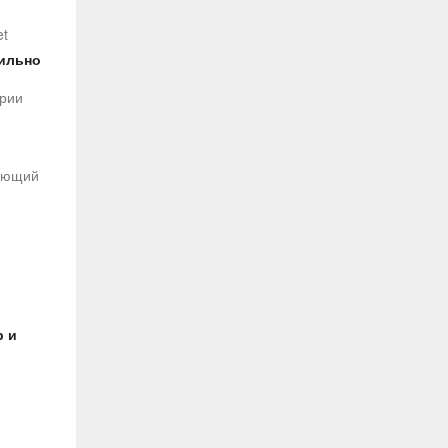
et
вильно
ории
дующий
р и