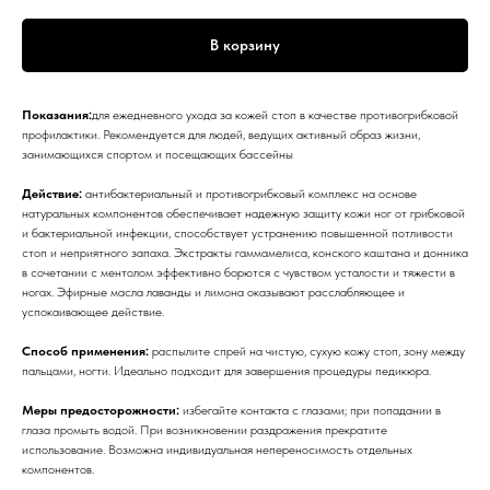
В корзину
Показания:
для ежедневного ухода за кожей стоп в качестве противогрибковой
профилактики. Рекомендуется для людей, ведущих активный образ жизни,
занимающихся спортом и посещающих бассейны
Действие:
антибактериальный и противогрибковый комплекс на основе
натуральных компонентов обеспечивает надежную защиту кожи ног от грибковой
и бактериальной инфекции, способствует устранению повышенной потливости
стоп и неприятного запаха. Экстракты гаммамелиса, конского каштана и донника
в сочетании с ментолом эффективно борются с чувством усталости и тяжести в
ногах. Эфирные масла лаванды и лимона оказывают расслабляющее и
успокаивающее действие.
Способ применения:
распылите спрей на чистую, сухую кожу стоп, зону между
пальцами, ногти. Идеально подходит для завершения процедуры педикюра.
Меры предосторожности:
избегайте контакта с глазами; при попадании в
глаза промыть водой. При возникновении раздражения прекратите
использование. Возможна индивидуальная непереносимость отдельных
компонентов.