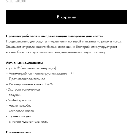
SKU:
ns10.001
В корзину
Противогрибковая и выпрямляющая сыворотка для ногтей.
Предназначена для защиты и укрепления ногтевой пластины на руках и ногах.
Защищает от различных грибковых инфекций и бактерий; стимулирует рост
ногтей, борется с вросшими ногтями, выпрямляя ногтевую пластину.
Активные компоненты
• Spiralin® (высокая концентрация)
– Антимикробная и антивирусная защита +++
– Противовоспалительное
– Регенеративные клетки +26%
• Экстракт гамамелиса
– вяжущий
• Nurtering масла
– масло жожоба,
– кокосовое масло
• Корень солодки
– снижает чувствительность
Производитель