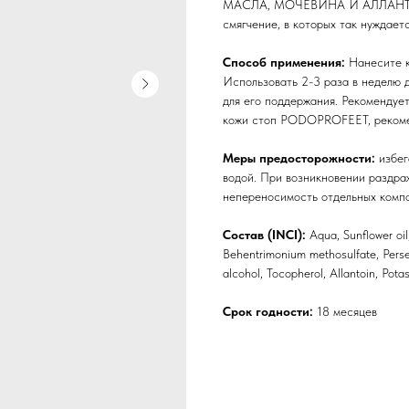
МАСЛА, МОЧЕВИНА И АЛЛАНТОИН 
смягчение, в которых так нуждает
Способ применения:
Нанесите к
Использовать 2-3 раза в неделю д
для его поддержания. Рекомендуе
кожи стоп PODOPROFEET, рекоме
Меры предосторожности:
избег
водой. При возникновении раздра
непереносимость отдельных компо
Состав (INCI):
Aqua, Sunflower oil
Behentrimonium methosulfate, Persea
alcohol, Tocopherol, Allantoin, Pot
Срок годности:
18 месяцев