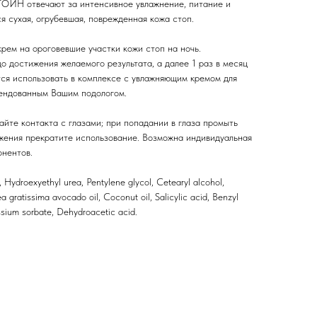
отвечают за интенсивное увлажнение, питание и
ся сухая, огрубевшая, поврежденная кожа стоп.
рем на ороговевшие участки кожи стоп на ночь.
о достижения желаемого результата, а далее 1 раз в месяц
тся использовать в комплексе с увлажняющим кремом для
ндованным Вашим подологом.
айте контакта с глазами; при попадании в глаза промыть
жения прекратите использование. Возможна индивидуальная
нентов.
, Hydroexyethyl urea, Pentylene glycol, Cetearyl alcohol,
 gratissima avocado oil, Coconut oil, Salicylic acid, Benzyl
assium sorbate, Dehydroacetic acid.