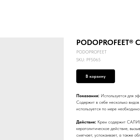
PODOPROFEET® Са
PODOPROFEET
SKU:
PF5065
В корзину
Показания:
Используется для эф
Содержит в себе несколько видов
используется по мере необходимо
Действие:
Крем содержит САЛИ
кератолитическое действие, вызы
смягчает, успокаивает, а также