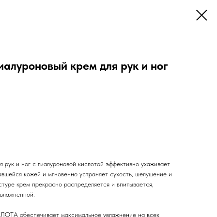
луроновый крем для рук и ног
я рук и ног с гиалуроновой кислотой эффективно ухаживает
авшейся кожей и мгновенно устраняет сухость, шелушение и
стуре крем прекрасно распределяется и впитывается,
увлажненной.
А обеспечивает максимальное увлажнение на всех