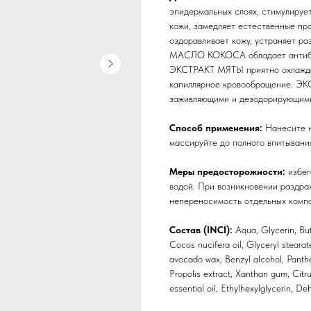
эпидермальных слоях, стимулирует
кожи, замедляет естественные п
оздоравливает кожу, устраняет р
МАСЛО КОКОСА обладает антибак
ЭКСТРАКТ МЯТЫ приятно охлаждае
капиллярное кровообращение. 
заживляющими и дезодорирующими
Способ применения:
Нанесите н
массируйте до полного впитывани
Меры предосторожности:
избег
водой. При возникновении раздра
непереносимость отдельных компо
Состав (INCI):
Aqua, Glycerin, Bu
Cocos nucifera oil, Glyceryl stearat
avocado wax, Benzyl alcohol, Panthe
Propolis extract, Xanthan gum, Citru
essential oil, Ethylhexylglycerin, De