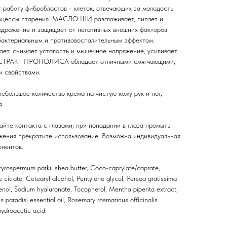
 работу фибробластов - клеток, отвечающих за молодость
роцессы старения. МАСЛО ШИ разглаживает, питает и
аздражение и защищает от негативных внешних факторов.
териальным и противовоспалительным эффектом.
т, снимает усталость и мышечное напряжение, усиливает
ЭКСТРАКТ ПРОПОЛИСА обладает отличными смягчающими,
 свойствами.
ебольшое количество крема на чистую кожу рук и ног,
я.
айте контакта с глазами; при попадании в глаза промыть
жения прекратите использование. Возможна индивидуальная
нентов.
tyrospermum parkii shea butter, Coco-caprylate/caprate,
e citrate, Cetearyl alcohol, Pentylene glycol, Persea gratissima
nol, Sodium hyaluronate, Tocopherol, Mentha piperita extract,
s paradisi essential oil, Rosemary rosmarinus officinalis
hydroacetic acid.