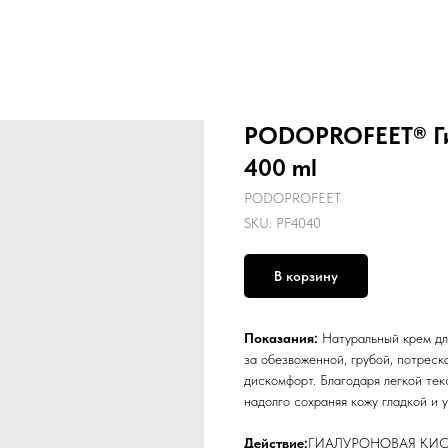
PODOPROFEET® Гиа
400 ml
PODOPROFEET
SKU:
PF4040
В корзину
Показания:
Натуральный крем дл
за обезвоженной, грубой, потреск
дискомфорт. Благодаря легкой тек
надолго сохраняя кожу гладкой и 
Действие:
ГИАЛУРОНОВАЯ КИСЛОТ