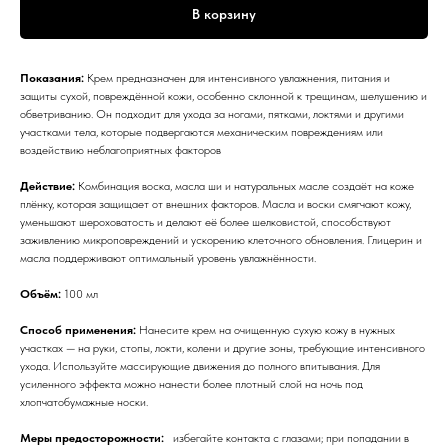
В корзину
Показания:
Крем предназначен для интенсивного увлажнения, питания и
защиты сухой, повреждённой кожи, особенно склонной к трещинам, шелушению и
обветриванию. Он подходит для ухода за ногами, пятками, локтями и другими
участками тела, которые подвергаются механическим повреждениям или
воздействию неблагоприятных факторов
Действие:
Комбинация воска, масла ши и натуральных масле создаёт на коже
плёнку, которая защищает от внешних факторов. Масла и воски смягчают кожу,
уменьшают шероховатость и делают её более шелковистой, способствуют
заживлению микроповреждений и ускорению клеточного обновления. Глицерин и
масла поддерживают оптимальный уровень увлажнённости.
Объём:
100 мл
Способ применения:
Нанесите крем на очищенную сухую кожу в нужных
участках — на руки, стопы, локти, колени и другие зоны, требующие интенсивного
ухода. Используйте массирующие движения до полного впитывания. Для
усиленного эффекта можно нанести более плотный слой на ночь под
хлопчатобумажные носки.
Меры предосторожности:
избегайте контакта с глазами; при попадании в