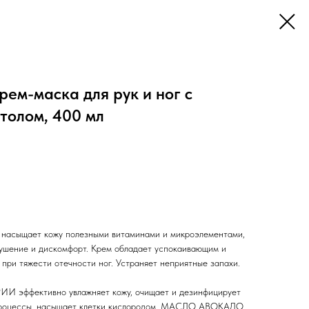
м-маска для рук и ног с
толом, 400 мл
же насыщает кожу полезными витаминами и микроэлементами,
лушение и дискомфорт. Крем обладает успокаивающим и
при тяжести отечности ног. Устраняет неприятные запахи.
эффективно увлажняет кожу, очищает и дезинфицирует
 процессы, насыщает клетки кислородом. МАСЛО АВОКАДО