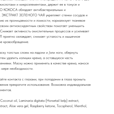
кислотами и микроэлементами, держит ее в тонусе и
ЛО КОКОСА обладает антибактериальным и
м. ЭКСТРАКТ ЗЕЛЕНОГО ЧАЯ укрепляет стенки сосудов и
нию их проницаемости и ломкости; нормализует тканевое
воим антиоксидантным свойствам помогает уменьшить
Снижает активность окислительных процессов и усиливает
 приятно охлаждает, снимает усталость и мышечное
ое кровообращение.
ску толстым слоем на ладони и /или ноги, обернуть
атем удалить излишки крема, а оставшуюся часть
ниями. Маску можно применять в качестве крема, нанося
о мере необходимости.
айте контакта с глазами; при попадании в глаза промыть
жения прекратите использование. Возможна индивидуальная
нентов.
Coconut oil, Laminaria digitata (Horsetail kelp) extract,
xtract, Aloe vera gel, Raspberry ketone, Tocopherol, Menthol,