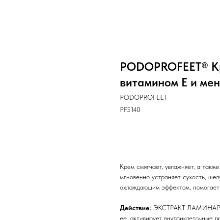
PODOPROFEET® Кре
витамином Е и мен
PODOPROFEET
PF5140
В корзину
Крем смягчает, увлажняет, а так
мгновенно устраняет сухость, ше
охлаждающим эффектом, помогает 
Действие:
ЭКСТРАКТ ЛАМИНАРИИ 
ее, активирует внутриклеточные