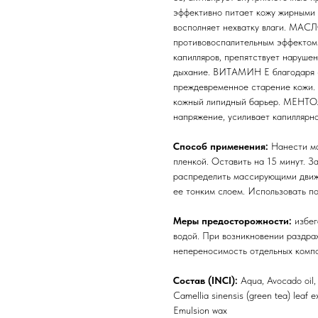
эффективно питает кожу жирными 
восполняет нехватку влаги. МАС
противовоспалительным эффекто
капилляров, препятствует наруше
дыхание. ВИТАМИН Е благодаря с
преждевременное старение кожи. 
кожный липидный барьер. МЕНТОЛ
напряжение, усиливает капиллярн
Способ применения:
Нанести ма
пленкой. Оставить на 15 минут. З
распределить массирующими движе
ее тонким слоем. Использовать п
Меры предосторожности:
избег
водой. При возникновении раздра
непереносимость отдельных компо
Состав (INCI):
Aqua, Avocado oil, 
Camellia sinensis (green tea) leaf e
Emulsion wax