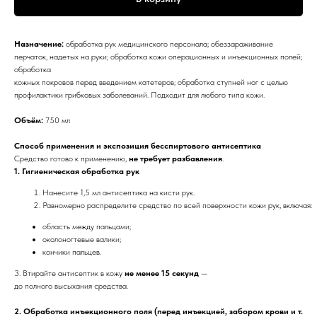
Назначение:
обработка рук медицинского персонала; обеззараживание
перчаток, надетых на руки; обработка кожи операционных и инъекционных полей;
обработка
кожных покровов перед введением катетеров; обработка ступней ног с целью
профилактики грибковых заболеваний. Подходит для любого типа кожи.
Объём:
750 мл
Способ применения и экспозиция бесспиртового антисептика
Средство готово к применению,
не требует разбавления
.
1. Гигиеническая обработка рук
Нанесите 1,5 мл антисептика на кисти рук.
Равномерно распределите средство по всей поверхности кожи рук, включая:
область между пальцами;
околоногтевые валики;
кончики пальцев.
3. Втирайте антисептик в кожу
не менее 15 секунд
—
до полного высыхания средства.
2. Обработка инъекционного поля (перед инъекцией, забором крови и т.