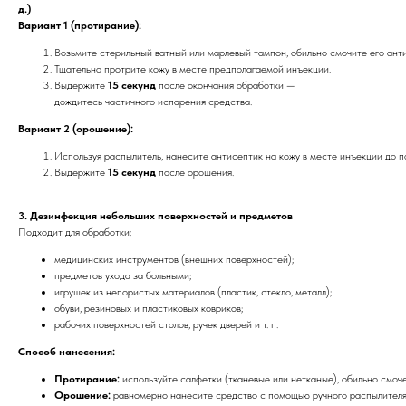
д.)
Вариант 1 (протирание):
Возьмите стерильный ватный или марлевый тампон, обильно смочите его ант
Тщательно протрите кожу в месте предполагаемой инъекции.
Выдержите
15 секунд
после окончания обработки —
дождитесь частичного испарения средства.
Вариант 2 (орошение):
Используя распылитель, нанесите антисептик на кожу в месте инъекции до п
Выдержите
15 секунд
после орошения.
3. Дезинфекция небольших поверхностей и предметов
Подходит для обработки:
медицинских инструментов (внешних поверхностей);
предметов ухода за больными;
игрушек из непористых материалов (пластик, стекло, металл);
обуви, резиновых и пластиковых ковриков;
рабочих поверхностей столов, ручек дверей и т. п.
Способ нанесения:
Протирание:
используйте салфетки (тканевые или нетканые), обильно смоч
Орошение:
равномерно нанесите средство с помощью ручного распылителя