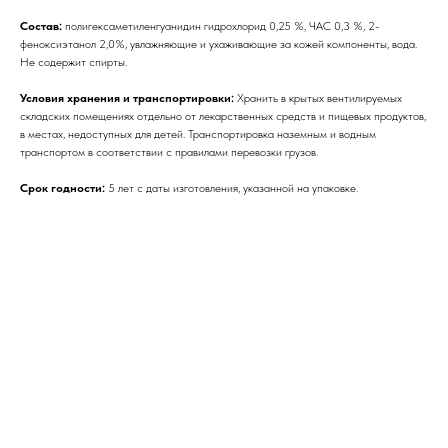
Состав:
полигексаметиленгуанидин гидрохлорид 0,25 %, ЧАС 0,3 %, 2-
феноксиэтанол 2,0%, увлажняющие и ухаживающие за кожей компоненты, вода.
Не содержит спирты.
Условия хранения и транспортировки:
Хранить в крытых вентилируемых
складских помещениях отдельно от лекарственных средств и пищевых продуктов,
в местах, недоступных для детей. Транспортировка наземным и водным
транспортом в соответствии с правилами перевозки грузов.
Срок годности:
5 лет с даты изготовления, указанной на упаковке.