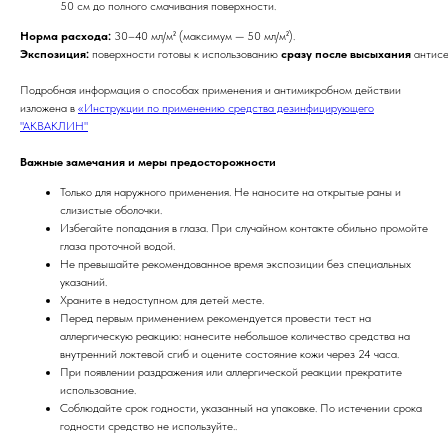
50 см до полного смачивания поверхности.
Норма расхода:
30–40 мл/м² (максимум — 50 мл/м²).
Экспозиция:
поверхности готовы к использованию
сразу после высыхания
антисе
Подробная информация о способах применения и антимикробном действии
изложена в
«Инструкции по применению средства дезинфицирующего
"АКВАКЛИН"
Важные замечания и меры предосторожности
Только для наружного применения. Не наносите на открытые раны и
слизистые оболочки.
Избегайте попадания в глаза. При случайном контакте обильно промойте
глаза проточной водой.
Не превышайте рекомендованное время экспозиции без специальных
указаний.
Храните в недоступном для детей месте.
Перед первым применением рекомендуется провести тест на
аллергическую реакцию: нанесите небольшое количество средства на
внутренний локтевой сгиб и оцените состояние кожи через 24 часа.
При появлении раздражения или аллергической реакции прекратите
использование.
Соблюдайте срок годности, указанный на упаковке. По истечении срока
годности средство не используйте..