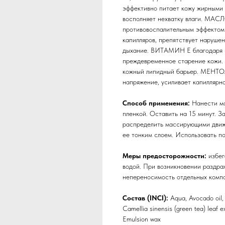
эффективно питает кожу жирными 
восполняет нехватку влаги. МАС
противовоспалительным эффекто
капилляров, препятствует наруше
дыхание. ВИТАМИН Е благодаря с
преждевременное старение кожи. 
кожный липидный барьер. МЕНТОЛ
напряжение, усиливает капиллярн
Способ применения:
Нанести ма
пленкой. Оставить на 15 минут. З
распределить массирующими движе
ее тонким слоем. Использовать п
Меры предосторожности:
избег
водой. При возникновении раздра
непереносимость отдельных компо
Состав (INCI):
Aqua, Avocado oil, 
Camellia sinensis (green tea) leaf e
Emulsion wax