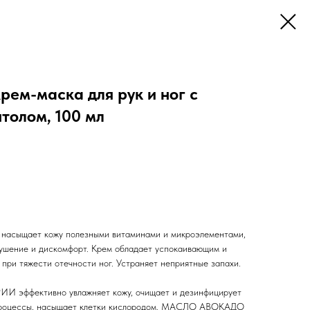
м-маска для рук и ног с
толом, 100 мл
же насыщает кожу полезными витаминами и микроэлементами,
лушение и дискомфорт. Крем обладает успокаивающим и
при тяжести отечности ног. Устраняет неприятные запахи.
эффективно увлажняет кожу, очищает и дезинфицирует
 процессы, насыщает клетки кислородом. МАСЛО АВОКАДО