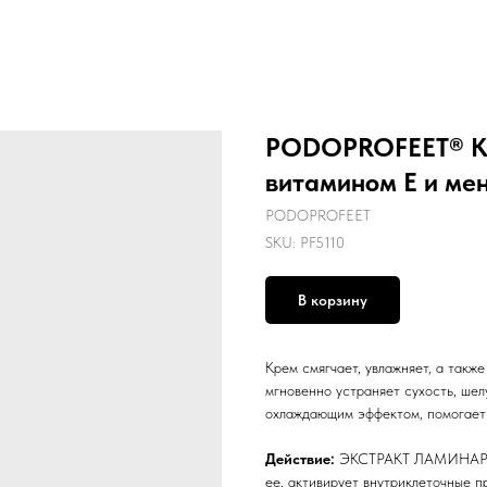
PODOPROFEET® Кре
витамином Е и мен
PODOPROFEET
SKU:
PF5110
В корзину
Крем смягчает, увлажняет, а так
мгновенно устраняет сухость, ше
охлаждающим эффектом, помогает 
Действие:
ЭКСТРАКТ ЛАМИНАРИИ 
ее, активирует внутриклеточные