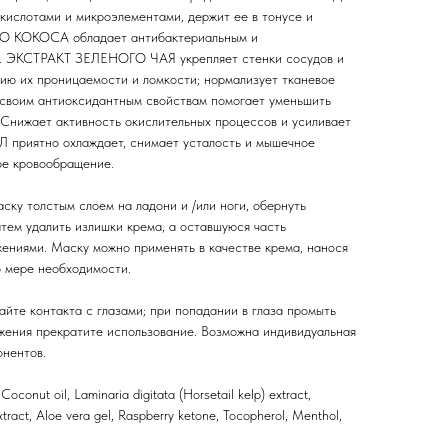
кислотами и микроэлементами, держит ее в тонусе и
ЛО КОКОСА обладает антибактериальным и
м. ЭКСТРАКТ ЗЕЛЕНОГО ЧАЯ укрепляет стенки сосудов и
нию их проницаемости и ломкости; нормализует тканевое
воим антиоксидантным свойствам помогает уменьшить
Снижает активность окислительных процессов и усиливает
 приятно охлаждает, снимает усталость и мышечное
ое кровообращение.
ску толстым слоем на ладони и /или ноги, обернуть
атем удалить излишки крема, а оставшуюся часть
ниями. Маску можно применять в качестве крема, нанося
о мере необходимости.
айте контакта с глазами; при попадании в глаза промыть
жения прекратите использование. Возможна индивидуальная
нентов.
Coconut oil, Laminaria digitata (Horsetail kelp) extract,
xtract, Aloe vera gel, Raspberry ketone, Tocopherol, Menthol,