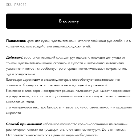
SKU:
PF5032
В корзину
Показания:
крем для сухой, чувствительной и атопической кожи рук, особенно в
условиях частого воздействия внешних раздражителей.
Действие:
восстанавливающий крем для рук идеально подходит для ухода за
тонкой, чувствительной кожей, склонной к сухости и шелушению: интенсивно
увлажняет и питает, способствует регенерации кожи, уменьшает покраснение,
зуд и раздражение.
Благодаря церамидам и сквалану, которые способствуют восстановлению
защитного барьера, кожа становится мягкой, гладкой и ухоженной.
Комплекс с алоэ вера и экстрактом ромашки увлажняет, уменьшает покраснение
и раздражение, а масло ши и подсолнечник питают и насыщают кожу полезными
микроэлементами.
Легкая кремовая текстура быстро впитывается, не оставляя липкости и ощущения
жирности.
Способ применения:
небольшое количество крема массажными движениями
равномерно нанести на предварительно очищенную кожу рук. Дать впитаться.
Использовать несколько раз в день по мере необходимости.