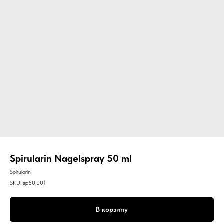
Spirularin Nagelspray 50 ml
Spirularin
SKU:
sp50.001
В корзину