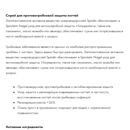
Спрей для противогрибковой защиты ногтей
Запатентованное активное вещество микроводорослей Spiralin обеспечивает в
Spirularin Nagel уход для антимикробной защиты. Ингредиенты, такие как
гамамелис, масло жожоба или авокадо, обеспечивают сухие или потрескавшиеся
ногти необходимой влагой и уходом.
Грибковые заболевания являются одними из наиболее распространенных
проблем с ногтями. Здесь важно быстро реагировать. Запатентованное активное
вещество микроводорослей Spiralin обеспечивает в Spirularin Nagel уход для
антимикробной защиты. Ингредиенты, такие как гамамелис, масло жожоба или
авокадо, обеспечивают сухие или потрескавшиеся ногти необходимой влагой и
уходом.
Противовирусная, противогрибковая и антибактериальная защита
Уход, защита и регенерация поврежденных ногтей, в частности,
восстановление ногтей после грибковых инфекций.
Регенерация клеток +26%
Очень прост в применении, подходит для людей с ограниченной
подвижностью
Активные ингредиенты