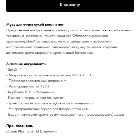
В корзину
Мусс для очень сухой кожи и ног
Предназначен для проблемной, очень сухой и потрескавшейся кожи, избавляет от
трещинок и чрезмерной сухости кожи ног. Обладает выраженной
противомикробной активностью, мягко отшелушивает и эффективно
восстанавливает эпидермис. Удерживает влагу внутри клеток, сохраняя
длительное время здоровый гидролипидный баланс кожи
Активные ингредиенты
• Spiralin ®
- Микро-водоросли активной защиты, вкл. MRSA + + +
- Противовоспалительный ингредиент
- Регенерация клеток +26%
• Карбамид 10% - Увлажнение
• Кожная интеграционная технология
- Транспортировка активов в глубокие слои эпидермиса
- Не преграждающий барьер под поверхностью кожи
• Без синтетических ароматов или окклюзионного (преграждающего) масла
Производитель
Ocean Pharma GmbH, Германия