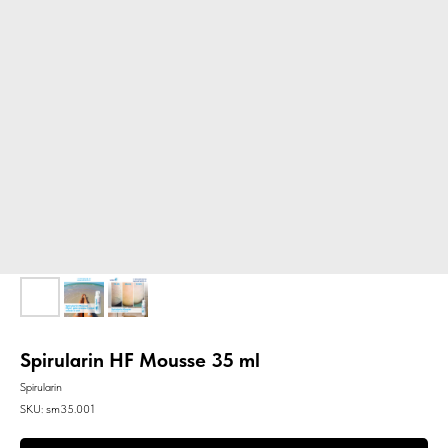
Spirularin HF Mousse 35 ml
Spirularin
SKU:
sm35.001