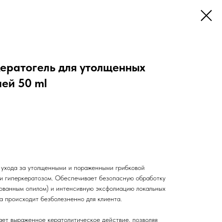
ратогель для утолщенных
ей 50 ml
я ухода за утолщенными и пораженными грибковой
и гиперкератозом. Обеспечивает безопасную обработку
ованным опилом) и интенсивную эксфолиацию локальных
а происходит безболезненно для клиента.
ет выраженное кератолитическое действие, позволяя