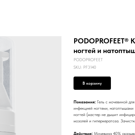
PODOPROFEET® Ке
ногтей и натоптыш
PODOPROFEET
SKU:
PF3140
В корзину
Показания:
Гель с мочевиной дл
инфекцией ногтями, натоптышами 
ногтей (мастер не дышит инфицир
мозолей и гиперкератоза. Зачистк
Действие:
Мочевина 40% оказыва