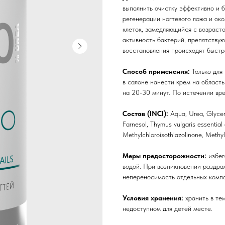
выполнить очистку эффективно и б
регенерации ногтевого ложа и ок
клеток, замедляющийся с возраст
активность бактерий, препятству
восстановления происходят быстр
Способ применения:
Только для
в салоне нанести крем на област
на 20-30 минут. По истечении вр
Состав (INCI):
Aqua, Urea, Glycer
Farnesol, Thymus vulgaris essential o
Methylchloroisothiazolinone, Methyl
Меры предосторожности:
избег
водой. При возникновении раздра
непереносимость отдельных компо
Условия хранения:
хранить в те
недоступном для детей месте.