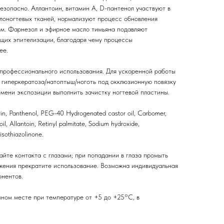
езопасно. Аллантоин, витамин А, D-пантенол участвуют в
олоногтевых тканей, нормализуют процесс обновления
ом. Фарнезол и эфирное масло тимьяна подавляют
ющих эпителизации, благодаря чему процессы
ее.
 профессионального использования. Для ускоренной работы
ь гиперкератоза/натоптыш/ноготь под окклюзионную повязку
емени экспозиции выполнить зачистку ногтевой пластины.
in, Panthenol, PEG-40 Hydrogenated castor oil, Carbomer,
il, Allantoin, Retinyl palmitate, Sodium hydroxide,
isothiazolinone.
айте контакта с глазами; при попадании в глаза промыть
жения прекратите использование. Возможна индивидуальная
нентов.
мном месте при температуре от +5 до +25°С, в