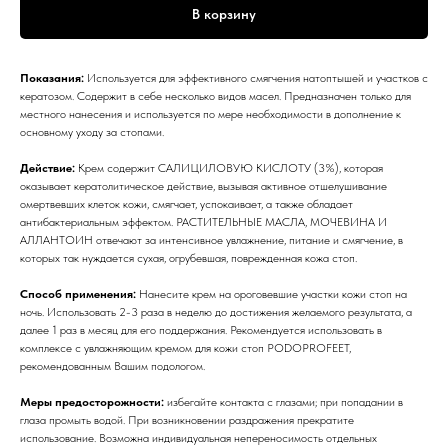
В корзину
Показания:
Используется для эффективного смягчения натоптышей и участков с
кератозом. Содержит в себе несколько видов масел. Предназначен только для
местного нанесения и используется по мере необходимости в дополнение к
основному уходу за стопами.
Действие:
Крем содержит САЛИЦИЛОВУЮ КИСЛОТУ (3%), которая
оказывает кератолитическое действие, вызывая активное отшелушивание
омертвевших клеток кожи, смягчает, успокаивает, а также обладает
антибактериальным эффектом. РАСТИТЕЛЬНЫЕ МАСЛА, МОЧЕВИНА И
АЛЛАНТОИН отвечают за интенсивное увлажнение, питание и смягчение, в
которых так нуждается сухая, огрубевшая, поврежденная кожа стоп.
Способ применения:
Нанесите крем на ороговевшие участки кожи стоп на
ночь. Использовать 2-3 раза в неделю до достижения желаемого результата, а
далее 1 раз в месяц для его поддержания. Рекомендуется использовать в
комплексе с увлажняющим кремом для кожи стоп PODOPROFEET,
рекомендованным Вашим подологом.
Меры предосторожности:
избегайте контакта с глазами; при попадании в
глаза промыть водой. При возникновении раздражения прекратите
использование. Возможна индивидуальная непереносимость отдельных