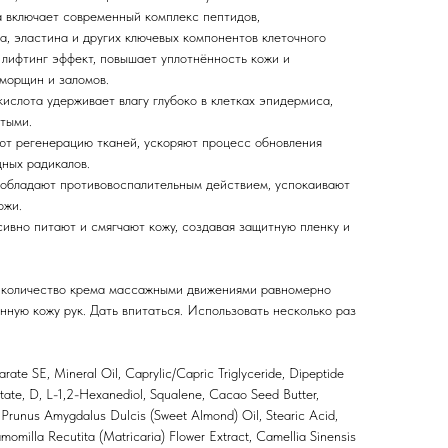
а включает современный комплекс пептидов,
а, эластина и других ключевых компонентов клеточного
 лифтинг эффект, повышает уплотнённость кожи и
морщин и заломов.
ислота удерживает влагу глубоко в клетках эпидермиса,
утыми.
ют регенерацию тканей, ускоряют процесс обновления
дных радикалов.
 обладают противовоспалительным действием, успокаивают
ожи.
ивно питают и смягчают кожу, создавая защитную пленку и
 количество крема массажными движениями равномерно
ную кожу рук. Дать впитаться. Использовать несколько раз
arate SE, Mineral Oil, Caprylic/Capric Triglyceride, Dipeptide
ate, D, L-1,2-Hexanediol, Squalene, Cacao Seed Butter,
 Prunus Amygdalus Dulcis (Sweet Almond) Oil, Stearic Acid,
omilla Recutita (Matricaria) Flower Extract, Camellia Sinensis