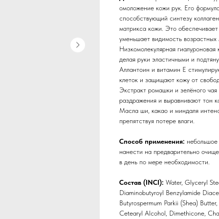
омоложение кожи рук. Его формул
способствующий синтезу коллаген
матрикса кожи. Это обеспечивает
уменьшает видимость возрастных 
Низкомолекулярная гиалуроновая к
делая руки эластичными и подтян
Аллантоин и витамин Е стимулиру
клеток и защищают кожу от свобо
Экстракт ромашки и зелёного чая
раздражения и выравнивают тон к
Масла ши, какао и миндаля интенс
препятствуя потере влаги.
Способ применения:
небольшое
нанести на предварительно очищен
в день по мере необходимости.
Состав (INCI):
Water, Glyceryl Ste
Diaminobutyroyl Benzylamide Diacet
Butyrospermum Parkii (Shea) Butter,
Cetearyl Alcohol, Dimethicone, Cham