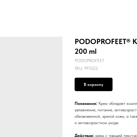
PODOPROFEET® Кр
200 ml
PODOPROFEET
SKU:
PF5022
В корзину
Показания:
Крем обладает компл
увлажнение, питание, антивозраст
обезвоженной, зрелой кожи, а так
и антивозрастном уходе.
Действие:
крем с тающей текстур