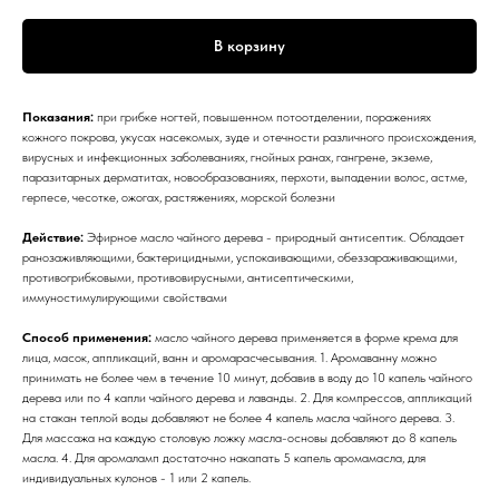
В корзину
Показания:
при грибке ногтей, повышенном потоотделении, поражениях
кожного покрова, укусах насекомых, зуде и отечности различного происхождения,
вирусных и инфекционных заболеваниях, гнойных ранах, гангрене, экземе,
паразитарных дерматитах, новообразованиях, перхоти, выпадении волос, астме,
герпесе, чесотке, ожогах, растяжениях, морской болезни
Действие:
Эфирное масло чайного дерева - природный антисептик. Обладает
ранозаживляющими, бактерицидными, успокаивающими, обеззараживающими,
противогрибковыми, противовирусными, антисептическими,
иммуностимулирующими свойствами
Способ применения:
масло чайного дерева применяется в форме крема для
лица, масок, аппликаций, ванн и аромарасчесывания. 1. Аромаванну можно
принимать не более чем в течение 10 минут, добавив в воду до 10 капель чайного
дерева или по 4 капли чайного дерева и лаванды. 2. Для компрессов, аппликаций
на стакан теплой воды добавляют не более 4 капель масла чайного дерева. 3.
Для массажа на каждую столовую ложку масла-основы добавляют до 8 капель
масла. 4. Для аромаламп достаточно накапать 5 капель аромамасла, для
индивидуальных кулонов - 1 или 2 капель.