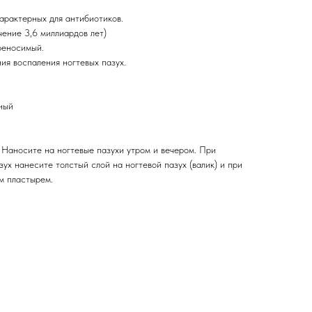
арактерных для антибиотиков.
чение 3,6 миллиардов лет)
реносимый.
ия воспаления ногтевых пазух.
ный
:
Наносите на ногтевые пазухи утром и вечером. При
ух нанесите толстый слой на ногтевой пазух (валик) и при
м пластырем.