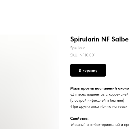
Spirularin NF Salbe
Spirularin
SKU:
NF10.001
В корзину
Мазь против воспалений около
•Для всех пациентов с коррекцией
(с острой инфекцией и без нее)
•При других локалиbнию ногтевых 
Свойства:
•Мощный антибактериальный и про