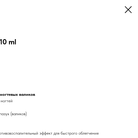
10 ml
ногтевых валиков
 ногтей
пазух (валиков)
тивовоспалительный эффект для быстрого облегчения