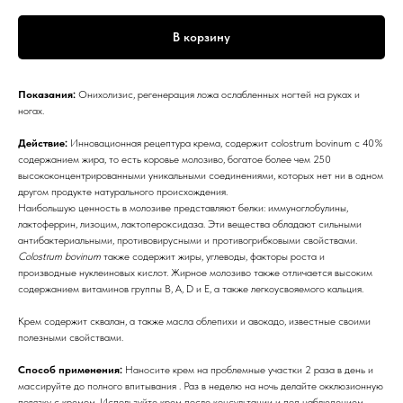
В корзину
Показания:
Онихолизис, регенерация ложа ослабленных ногтей на руках и
ногах.
Действие:
Инновационная рецептура крема, содержит colostrum bovinum c 40%
содержанием жира, то есть коровье молозиво, богатое более чем 250
высококонцентрированными уникальными соединениями, которых нет ни в одном
другом продукте натурального происхождения.
Наибольшую ценность в молозиве представляют белки: иммуноглобулины,
лактоферрин, лизоцим, лактопероксидаза. Эти вещества обладают сильными
антибактериальными, противовирусными и противогрибковыми свойствами.
Сolostrum bovinum
также содержит жиры, углеводы, факторы роста и
производные нуклеиновых кислот. Жирное молозиво также отличается высоким
содержанием витаминов группы В, А, D и Е, а также легкоусвояемого кальция.
Крем содержит сквалан, а также масла облепихи и авокадо, известные своими
полезными свойствами.
Способ применения:
Наносите крем на проблемные участки 2 раза в день и
массируйте до полного впитывания . Раз в неделю на ночь делайте окклюзионную
повязку с кремом. Используйте крем после консультации и под наблюдением