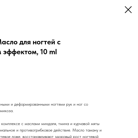
сло для ногтей с
 эффектом, 10 ml
нными и деформированными ногтями рук и ног со
микоза.
 комплексе с маслами миндаля, тмина и курчавой мяты
иальное и противогрибковое действие. Масло таману и
гтевое ложе, восстанавливают здоровый рост ногтевой