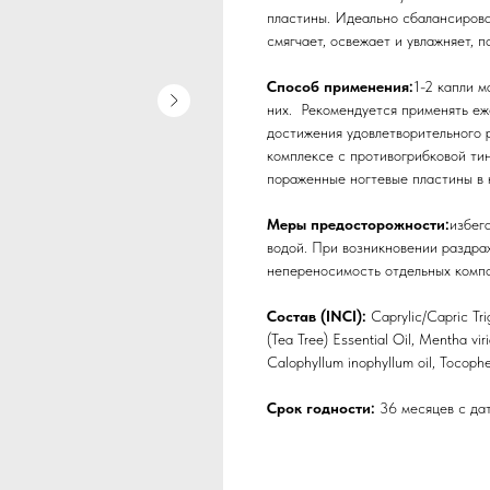
пластины. Идеально сбалансирова
смягчает, освежает и увлажняет, 
Способ применения:
1-2 капли м
них. Рекомендуется применять еже
достижения удовлетворительного 
комплексе с противогрибковой т
пораженные ногтевые пластины в 
Меры предосторожности:
избег
водой. При возникновении раздра
непереносимость отдельных компо
Состав (INCI):
Caprylic/Capric Trig
(Tea Tree) Essential Oil, Mentha vir
Calophyllum inophyllum oil, Tocophe
Срок годности:
36 месяцев с дат