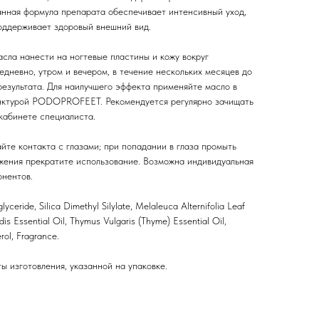
нная формула препарата обеспечивает интенсивный уход,
поддерживает здоровый внешний вид.
асла нанести на ногтевые пластины и кожу вокруг
дневно, утром и вечером, в течение нескольких месяцев до
результата. Для наилучшего эффекта применяйте масло в
инктурой PODOPROFEET. Рекомендуется регулярно зачищать
кабинете специалиста.
айте контакта с глазами; при попадании в глаза промыть
жения прекратите использование. Возможна индивидуальная
нентов.
lyceride, Silica Dimethyl Silylate, Melaleuca Alternifolia Leaf
idis Essential Oil, Thymus Vulgaris (Thyme) Essential Oil,
rol, Fragrance.
ы изготовления, указанной на упаковке.