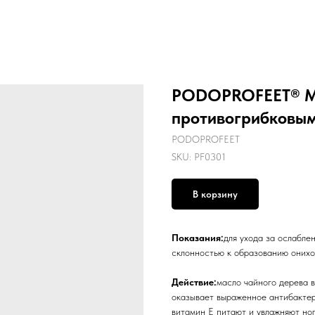
PODOPROFEET® Ма
противогрибковым
PODOPROFEET
SKU:
PF0301
В корзину
Показания:
для ухода за ослабле
склонностью к образованию онихо
Действие:
масло чайного дерева в
оказывает выраженное антибактер
витамин Е питают и увлажняют но