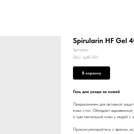
Spirularin HF Gel 4
Spirularin
SKU:
sg40.001
В корзину
Гель для ухода за кожей
Предназначен для активной защиты
кожи стоп. Обладает выраженной 
и чувствительной кожи у людей с 
Проконсультируйтесь с врачом, ес