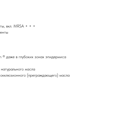
ты, вкл. MRSA + + +
иенты
in ® даже в глубоких зонах эпидермиса
 натурального масла
и окклюзионного (преграждающего) масла