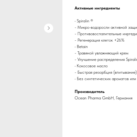
Активные ингредиенты
• Spiralin ®
- Микро-водоросли активной защи
- Противовоспалительные инргед
- Регенерация клеток +26%
• Betain
- Травяной увлажняющий крем
- Улучшение распределения Spiral
• Кокосовое масло
- Быстрая резорбция (впитывание)
• Без синтетических ароматов ил
Производитель
Ocean Pharma GmbH, Германия