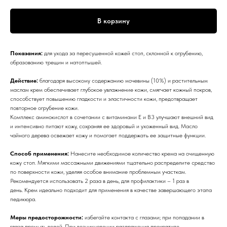
В корзину
Показания:
для ухода за пересушенной кожей стоп, склонной к огрубению,
образованию трещин и натоптышей.
Действие:
благодаря высокому содержанию мочевины (10%) и растительным
маслам крем обеспечивает глубокое увлажнение кожи, смягчает кожный покров,
способствует повышению гладкости и эластичности кожи, предотвращает
повторное огрубение кожи.
Комплекс аминокислот в сочетании с витаминами Е и B3 улучшают внешний вид
и интенсивно питают кожу, сохраняя ее здоровый и ухоженный вид. Масло
чайного дерева освежает кожу и помогает поддержать ее защитные функции.
Способ применения:
Нанесите необходимое количество крема на очищенную
кожу стоп. Мягкими массажными движениями тщательно распределите средство
по поверхности кожи, уделяя особое внимание проблемным участкам.
Рекомендуется использовать 2 раза в день, для профилактики – 1 раз в
день. Крем идеально подходит для применения в качестве завершающего этапа
педикюра.
Меры предосторожности:
избегайте контакта с глазами; при попадании в
глаза промыть водой. При возникновении раздражения прекратите