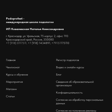
Podoprofeet -
международная школа подологии
ИП Ковалевская Наталья Александровна
г. Краснодар, ул. Уральская, 75 корпус 2, офис 193
Краснодарский край, Россия, 350080
+7 (918) 0117511, +7 (
918) 1434891,
+79151
175110
Главная
Регистр подологов
Чемпионат
Видео и онлайн-курсы
Курсы и обучение
Блог
Мероприятия
Сведения об образовательной
организации
Магазин
Конфиденциальность
Статьи
Согласие на обработку персональных
данных
Согласие на получение рекламы