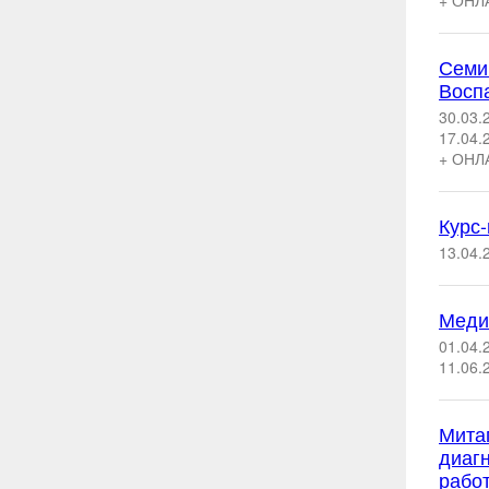
+ ОНЛ
Семин
Восп
30.03.
17.04.
+ ОНЛ
Курс
13.04.
Меди
01.04.
11.06.
Мита
диаг
рабо