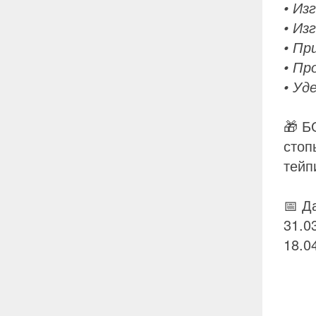
• Из
• Из
• Пр
• Пр
• Уд
🎁 Б
стоп
тейп
📅 Д
31.0
18.0