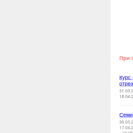
При 
Курс
отре
31.03.
18.04.
Семи
30.03.
17.04.