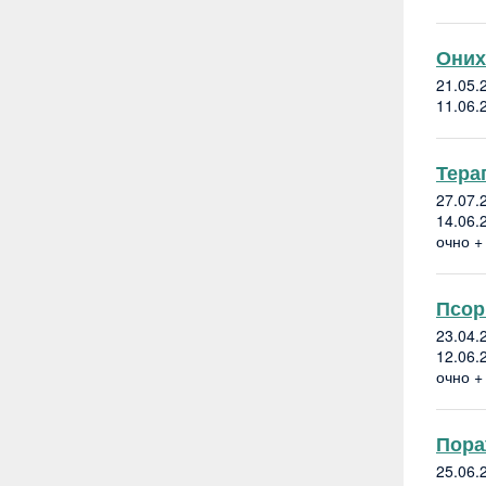
Оних
21.05
11.06
Тера
27.07
14.06
очно +
Псор
23.04.
12.06
очно +
Пора
25.06