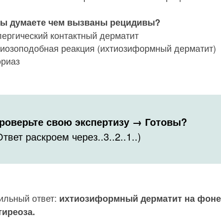
вы думаете чем вызваны рецидивы?
лергический контактный дерматит
тиозоподобная реакция (ихтиозиформный дерматит)
ориаз
роверьте свою экспертизу → Готовы?
Ответ раскроем через..3..2..1..)
ильный ответ:
ихтиозиформный дерматит на фоне
тиреоза.