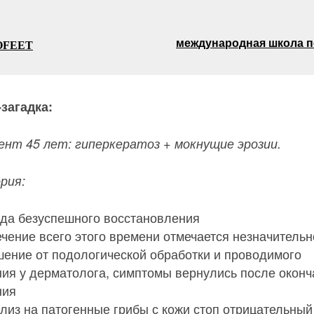
международная школа 
OFEET
-загадка:
ент 45 лет: гиперкератоз + мокнущие эрозии.
рия:
ода безуспешного восстановления
ечение всего этого времени отмечается незначитель
шение от подологической обработки и проводимого
ния у дерматолога, симптомы вернулись после оконч
ния
лиз на патогенные грибы с кожи стоп отрицательный