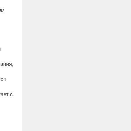
ми
я
ания,
топ
ает с