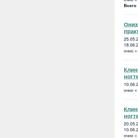
Всего
Оних
прак
25.05.
18.06.
очно +
Клин
ногт
10.06.
очно +
Клин
ногт
20.05
10.06
очно +