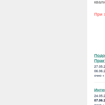
квал
При 
Подо
Прак
27.05.
06.06.
очно +
Инте
24.05.
07.06.
очно +