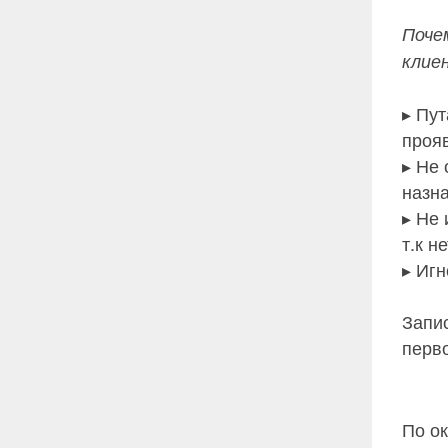
Поче
клие
▸ Пут
проя
▸ Не
назн
▸ Не
т.к 
▸ Иг
Запис
перв
По о