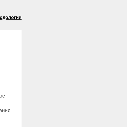
подологии
ное
ания