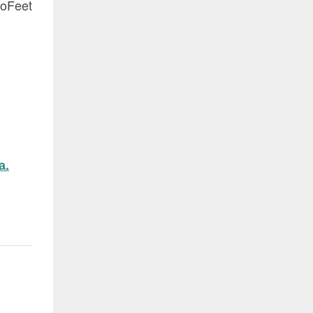
oFeet
а.