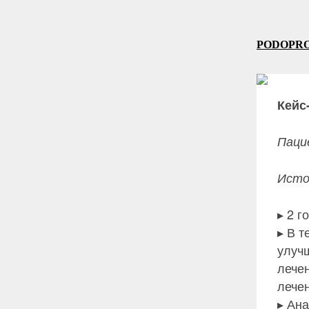
PODOPR
Кейс
Паци
Исто
▸ 2 г
▸ В т
улуч
лече
лече
▸ Ана