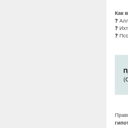
Как 
❓ Ал
❓ Их
❓ Пс
П
(
Прав
гипо