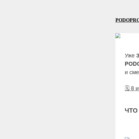
PODOPR
Уже
З
POD
и см
🗓 8
ЧТО