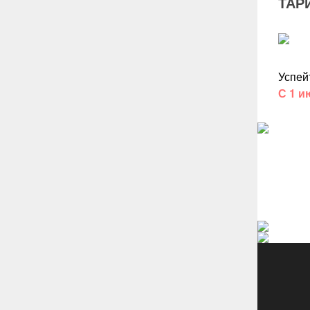
ТАР
Успей
С 1 и