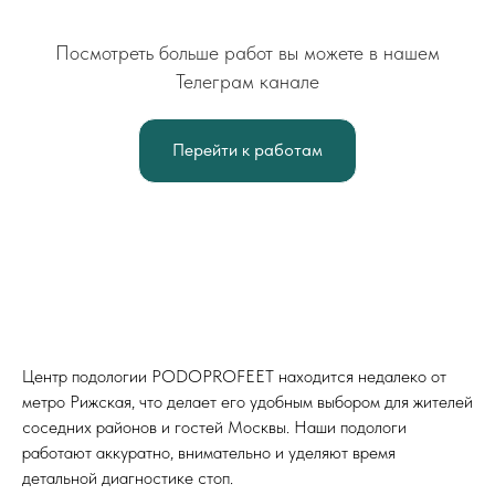
Посмотреть больше работ вы можете в нашем
Телеграм канале
Перейти к работам
г. Москва, 2-я Рыбинская ул., 13,
офис 11
Центр подологии PODOPROFEET находится недалеко от
+7 (918) 143-48-91
метро Рижская, что делает его удобным выбором для жителей
+7 (918) 011-75-11
соседних районов и гостей Москвы. Наши подологи
ежедневно, 09:00–21:00
работают аккуратно, внимательно и уделяют время
детальной диагностике стоп.