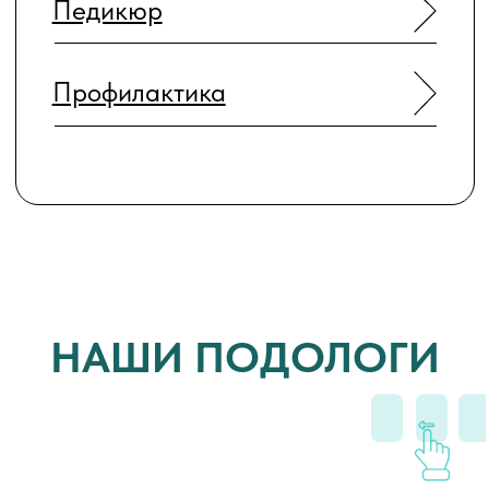
6 причин
выбрать наш центр
подологии
Гарантия безопасности.
Строгий контроль
стерилизации, соблюдение всех требований
СанПин и внутренняя система качества.
Эффективная косметика
собственного
производства. Наши средства прошли
проверку в практике и действительно
работают — мы видим результат каждый
день.
Экспертный уровень специалистов
. У нас
собственная международная школа
подологии с лицензией. Мы обучаем