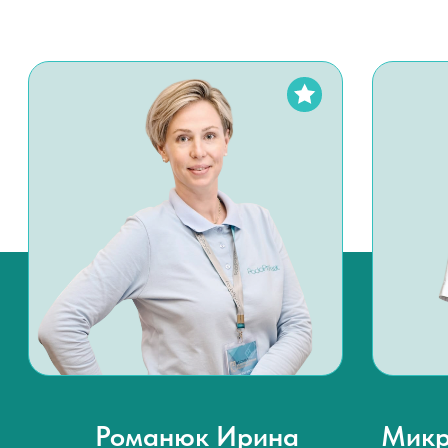
подологов со всей России — и вы попадаете к
лучшим из лучших.
Научный подход
. Мы — не просто центр, а
площадка для развития подологии. Наши
специалисты участвуют в исследованиях и
написании научных статей.
Подология для всей семьи
. Работаем с
детьми, подростками, взрослыми и
пожилыми. Учитываем возрастные
особенности и подбираем индивидуальный
подход каждому.
Забота, которая выгодна
.
Мультидисциплинарный подход. Работаем в
команде с врачами разных профилей для
эффективного решения вашей проблемы.