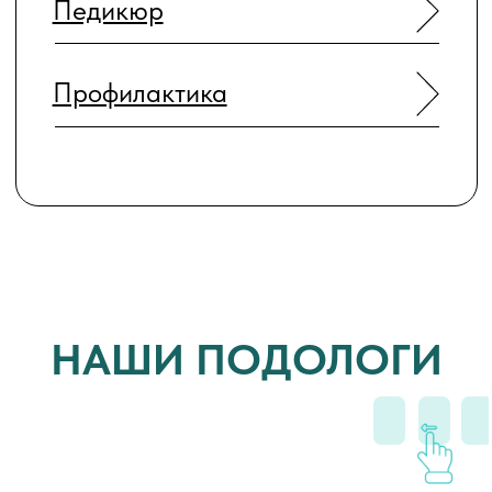
6 причин
выбрать наш центр
подологии
Гарантия безопасности.
Строгий контроль
стерилизации, соблюдение всех требований
СанПин и внутренняя система качества.
Эффективная косметика
собственного
производства. Наши средства прошли
проверку в практике и действительно
работают — мы видим результат каждый
день.
Экспертный уровень специалистов
. У нас
собственная международная школа
подологии с лицензией. Мы обучаем