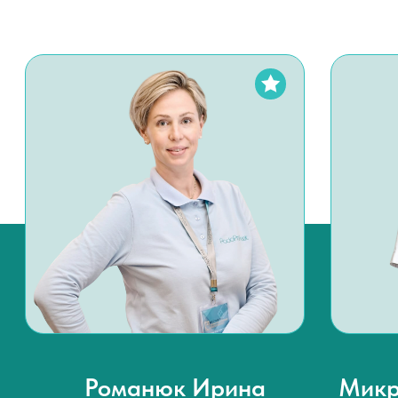
подологов со всей России — и вы попадаете к
лучшим из лучших.
Научный подход
. Мы — не просто центр, а
площадка для развития подологии. Наши
специалисты участвуют в исследованиях и
написании научных статей.
Подология для всей семьи
. Работаем с
детьми, подростками, взрослыми и
пожилыми. Учитываем возрастные
особенности и подбираем индивидуальный
подход каждому.
Забота, которая выгодна
.
Мультидисциплинарный подход. Работаем в
команде с врачами разных профилей для
эффективного решения вашей проблемы.